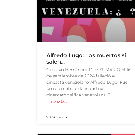
Alfredo Lugo: Los muertos sí
salen…
Gustavo Hernández Díaz SUMARIO El 16
de septiembre de 2024 falleció el
cineasta venezolano Alfredo Lugo. Fue
un referente de la industria
cinematográfica venezolana. Su
LEER MÁS »
7 abril 2025