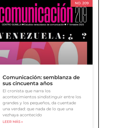
NO. 209
Comunicación: semblanza de
sus cincuenta años
El cronista que narra los
acontecimientos sindistinguir entre los
grandes y los pequeños, da cuentade
una verdad: que nada de lo que una
vezhaya acontecido
LEER MÁS »