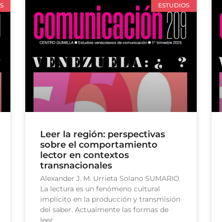
S
ESTUDIOS
Leer la región: perspectivas
sobre el comportamiento
lector en contextos
transnacionales
Alexander J. M. Urrieta Solano SUMARIO
La lectura es un fenómeno cultural
implícito en la producción y transmisión
del saber. Actualmente las formas de
leer