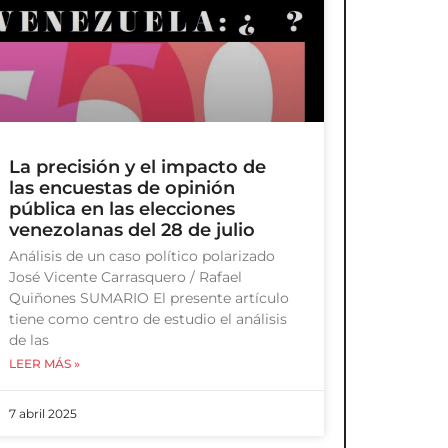
La precisión y el impacto de
las encuestas de opinión
pública en las elecciones
venezolanas del 28 de julio
Análisis de un caso político polarizado
José Vicente Carrasquero / Rafael
Quiñones SUMARIO El presente artículo
tiene como centro de estudio el análisis
de las
LEER MÁS »
7 abril 2025