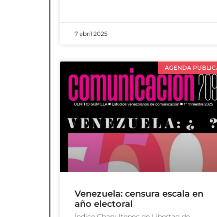
7 abril 2025
AGENDA PUBLIC
Venezuela: censura escala en
año electoral
Índice Chapultepec de Libertad de