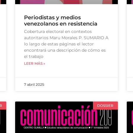
Periodistas y medios
venezolanos en resistencia
Cobertura electoral en contextos
autoritarios Maru Morales P. SUMARIO A
lo largo de estas páginas el lector
encontrará una descripción de cómo es
el trabajo
LEER MÁS »
7 abril 2025
R
DOSSIER