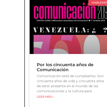
HABLEMO
Por los cincuenta años de
Comunicación
Comunicación está de cumpleaños. Son
cincuenta años de vida y cincuenta años
de estar presente en el mundo de las
comunicaciones y la cultura para
LEER MÁS »