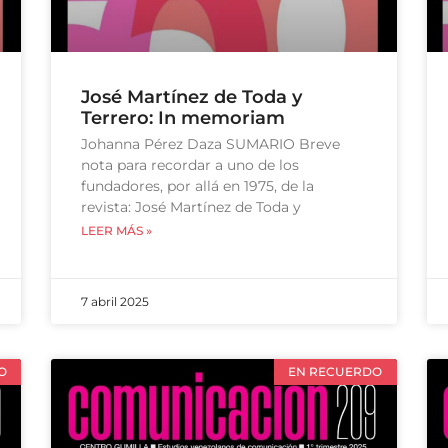
José Martínez de Toda y
Terrero: In memoriam
Johanna Pérez Daza SUMARIO Breve
nota para recordar a uno de los
fundadores, por allá en 1975, de la
revista: José Martínez de Toda y
LEER MÁS »
7 abril 2025
O
EN RECUERDO