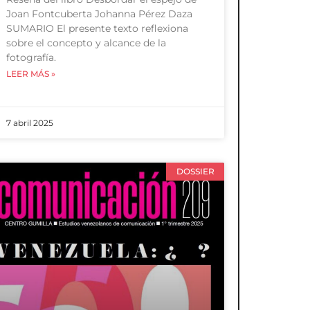
Joan Fontcuberta Johanna Pérez Daza
SUMARIO El presente texto reflexiona
sobre el concepto y alcance de la
fotografía.
LEER MÁS »
7 abril 2025
DOSSIER