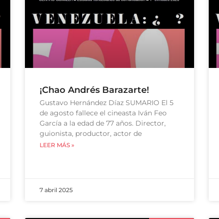
¡Chao Andrés Barazarte!
Gustavo Hernández Díaz SUMARIO El 5
de agosto fallece el cineasta Iván Feo
García a la edad de 77 años. Director,
guionista, productor, actor de
LEER MÁS »
7 abril 2025