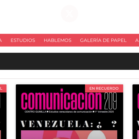
A
ESTUDIOS
HABLEMOS
GALERÍA DE PAPEL
A
L
EN RECUERDO