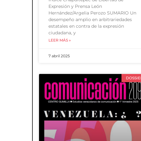
Expresión y Prensa León
Hernández/Argelia Perozo SUMARIO Un
desempeño amplio en arbitrariedades
estatales en contra de la expresión
ciudadana, y
LEER MÁS »
7 abril 2025
DOSSIE