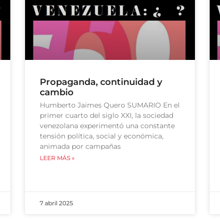
Propaganda, continuidad y
cambio
Humberto Jaimes Quero SUMARIO En el
primer cuarto del siglo XXI, la sociedad
venezolana experimentó una constante
tensión política, social y económica,
animada por campañas
LEER MÁS »
7 abril 2025