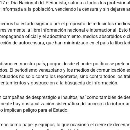
 el Día Nacional del Periodista, saluda a todos los profesiona
 informada a la población, venciendo la censura y sin dejarse a
iernos ha estado signado por el propósito de reducir los medio
 progresivamente la libre información nacional e internacional. 
 propaganda oficial y el adoctrinamiento, medios absorbidos o 
ción de autocensura, que han minimizado en el país la liberta
odismo en nuestro país, porque desde el poder político se preten
dos. El periodismo venezolano y los medios de comunicación 
efectuados no solo contra los reporteros, sino contra todos los t
rentamientos y obstrucción a la búsqueda de información.
campañas de desprestigio e insultos, así como también de des
almente hay obstaculización sistemática del acceso a la informa
o implican peligro para el Estado.
nsumos como papel y equipos, lo que ocasionó el cierre de decena