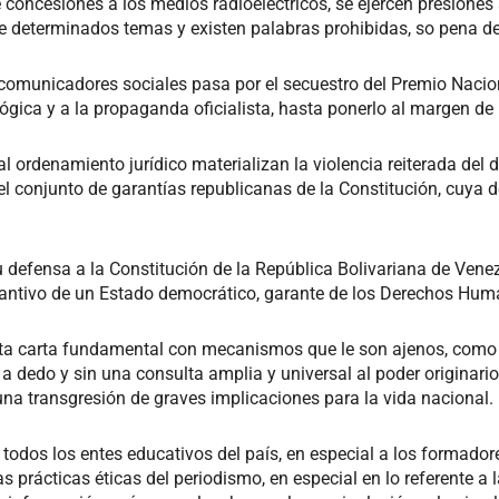
 concesiones a los medios radioeléctricos, se ejercen presiones
e determinados temas y existen palabras prohibidas, so pena de
 y comunicadores sociales pasa por el secuestro del Premio Nacio
ógica y a la propaganda oficialista, hasta ponerlo al margen de 
l ordenamiento jurídico materializan la violencia reiterada del d
 el conjunto de garantías republicanas de la Constitución, cuya 
u defensa a la Constitución de la República Bolivariana de Venezu
tantivo de un Estado democrático, garante de los Derechos Hum
sta carta fundamental con mecanismos que le son ajenos, como 
dedo y sin una consulta amplia y universal al poder originario
una transgresión de graves implicaciones para la vida nacional.
a todos los entes educativos del país, en especial a los formado
as prácticas éticas del periodismo, en especial en lo referente a