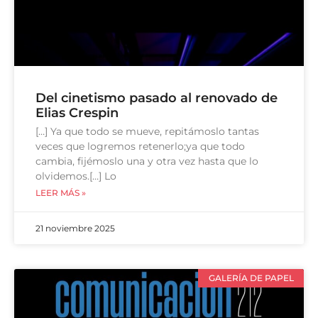
Del cinetismo pasado al renovado de
Elias Crespin
[…] Ya que todo se mueve, repitámoslo tantas
veces que logremos retenerlo;ya que todo
cambia, fijémoslo una y otra vez hasta que lo
olvidemos.[…] Lo
LEER MÁS »
21 noviembre 2025
GALERÍA DE PAPEL