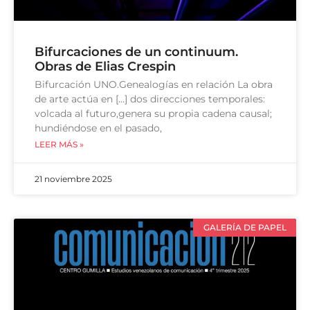
Bifurcaciones de un continuum.
Obras de Elias Crespin
Bifurcación UNO.Genealogías en relación La obra
de arte actúa en […] dos direcciones temporales:
volcada al futuro,genera su propia cadena causal;
hundiéndose en el pasado,
LEER MÁS »
21 noviembre 2025
GALERÍA DE PAPEL