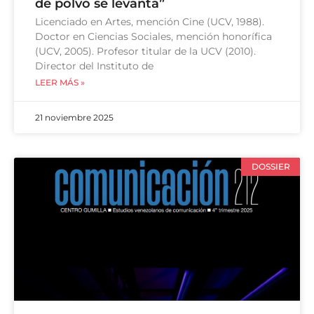
de polvo se levanta”
Licenciado en Artes, mención Cine (UCV, 1988).
Doctor en Ciencias Sociales, mención honorífica
(UCV, 2005). Profesor titular de la UCV (2010).
Director del Instituto de
LEER MÁS »
21 noviembre 2025
DOSSIER