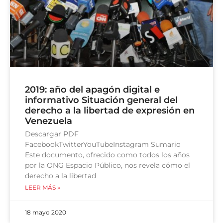
2019: año del apagón digital e
informativo Situación general del
derecho a la libertad de expresión en
Venezuela
Descargar PDF
FacebookTwitterYouTubeInstagram Sumario
Este documento, ofrecido como todos los años
por la ONG Espacio Público, nos revela cómo el
derecho a la libertad
LEER MÁS »
18 mayo 2020