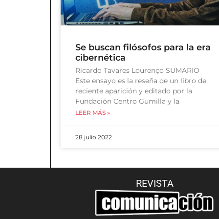
Se buscan filósofos para la era
cibernética
Ricardo Tavares Lourenço SUMARIO
Este ensayo es la reseña de un libro de
reciente aparición y editado por la
Fundación Centro Gumilla y la
LEER MÁS »
28 julio 2022
REVISTA