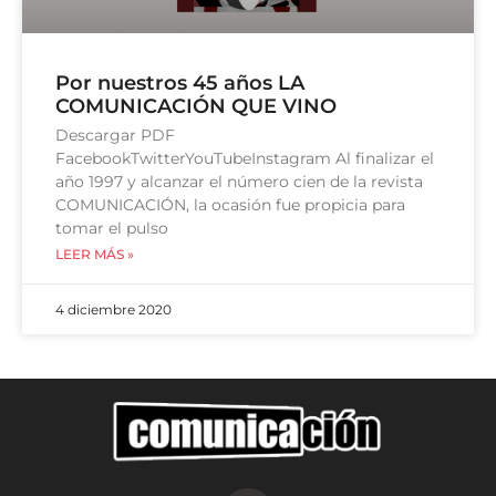
Por nuestros 45 años LA
COMUNICACIÓN QUE VINO
Descargar PDF
FacebookTwitterYouTubeInstagram Al finalizar el
año 1997 y alcanzar el número cien de la revista
COMUNICACIÓN, la ocasión fue propicia para
tomar el pulso
LEER MÁS »
4 diciembre 2020