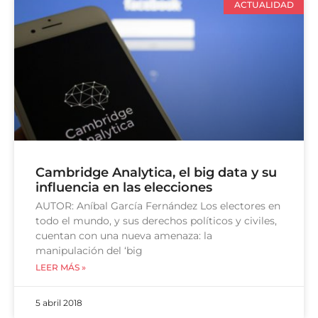
ACTUALIDAD
Cambridge Analytica, el big data y su
influencia en las elecciones
AUTOR: Aníbal García Fernández Los electores en
todo el mundo, y sus derechos políticos y civiles,
cuentan con una nueva amenaza: la
manipulación del ‘big
LEER MÁS »
5 abril 2018