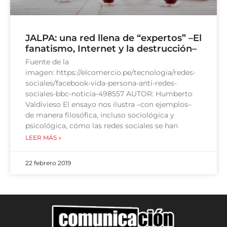
JALPA: una red llena de “expertos” –El
fanatismo, Internet y la destrucción–
Fuente de la
imagen: https://elcomercio.pe/tecnologia/redes-
sociales/facebook-vida-persona-anti-redes-
sociales-bbc-noticia-498557 AUTOR: Humberto
Valdivieso El ensayo nos ilustra –con ejemplos–
de manera filosófica, incluso sociológica y
psicológica, cómo las redes sociales se han
LEER MÁS »
22 febrero 2019