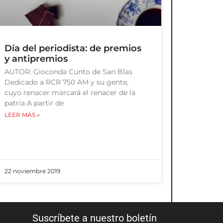
Día del periodista: de premios
y antipremios
AUTOR: Gioconda Cunto de San Blas
Dedicado a RCR 750 AM y su gente,
cuyo renacer marcará el renacer de la
patria A partir de
LEER MÁS »
22 noviembre 2019
Suscríbete a nuestro boletín