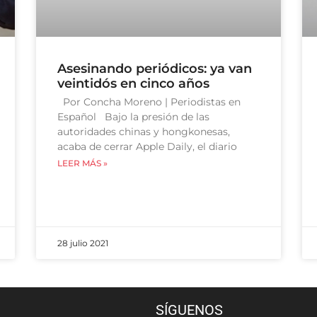
Asesinando periódicos: ya van
veintidós en cinco años
Por Concha Moreno | Periodistas en
Español Bajo la presión de las
autoridades chinas y hongkonesas,
acaba de cerrar Apple Daily, el diario
LEER MÁS »
28 julio 2021
SÍGUENOS