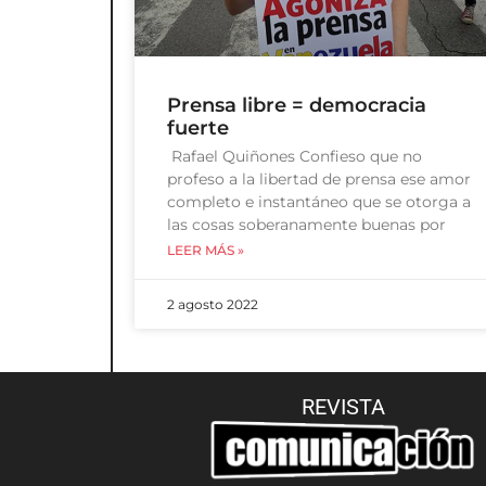
Prensa libre = democracia
fuerte
Rafael Quiñones Confieso que no
profeso a la libertad de prensa ese amor
completo e instantáneo que se otorga a
las cosas soberanamente buenas por
LEER MÁS »
2 agosto 2022
REVISTA