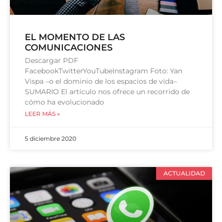
EL MOMENTO DE LAS
COMUNICACIONES
Descargar PDF
FacebookTwitterYouTubeInstagram Foto: Yan
Vispa –o el dominio de los espacios de vida–
SUMARIO El artículo nos ofrece un recorrido de
cómo ha evolucionado
LEER MÁS »
5 diciembre 2020
ACTUALIDAD