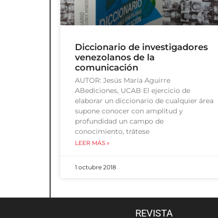
Diccionario de investigadores
venezolanos de la
comunicación
AUTOR: Jesús María Aguirre
ABediciones, UCAB El ejercicio de
elaborar un diccionario de cualquier área
supone conocer con amplitud y
profundidad un campo de
conocimiento, trátese
LEER MÁS »
1 octubre 2018
REVISTA