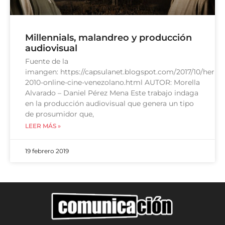
Millennials, malandreo y producción
audiovisual
Fuente de la
imangen: https://capsulanet.blogspot.com/2017/10/herm
2010-online-cine-venezolano.html AUTOR: Morella
Alvarado – Daniel Pérez Mena Este trabajo indaga
en la producción audiovisual que genera un tipo
de prosumidor que,
LEER MÁS »
19 febrero 2019