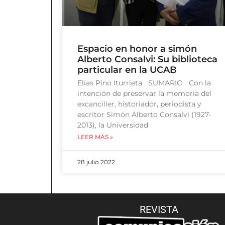
Espacio en honor a simón
Alberto Consalvi: Su biblioteca
particular en la UCAB
Elías Pino Iturrieta SUMARIO Con la
intención de preservar la memoria del
excanciller, historiador, periodista y
escritor Simón Alberto Consalvi (1927-
2013), la Universidad
LEER MÁS »
28 julio 2022
REVISTA