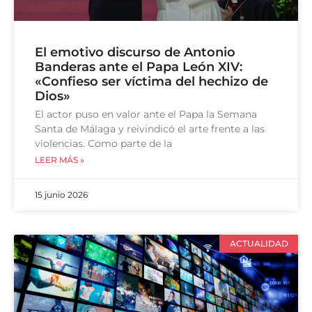
El emotivo discurso de Antonio
Banderas ante el Papa León XIV:
«Confieso ser víctima del hechizo de
Dios»
El actor puso en valor ante el Papa la Semana
Santa de Málaga y reivindicó el arte frente a las
violencias. Como parte de la
LEER MÁS »
15 junio 2026
ACTUALIDAD