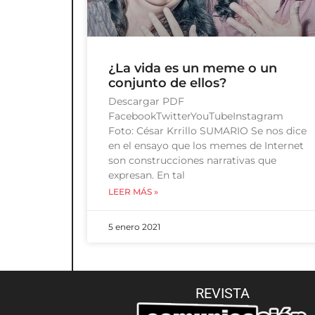
¿La vida es un meme o un
conjunto de ellos?
Descargar PDF
FacebookTwitterYouTubeInstagram
Foto: César Krrillo SUMARIO Se nos dice
en el ensayo que los memes de Internet
son construcciones narrativas que
expresan. En tal
LEER MÁS »
5 enero 2021
REVISTA