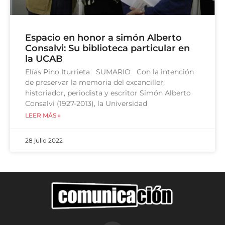
Espacio en honor a simón Alberto
Consalvi: Su biblioteca particular en
la UCAB
Elías Pino Iturrieta SUMARIO Con la intención
de preservar la memoria del excanciller,
historiador, periodista y escritor Simón Alberto
Consalvi (1927-2013), la Universidad
LEER MÁS »
28 julio 2022