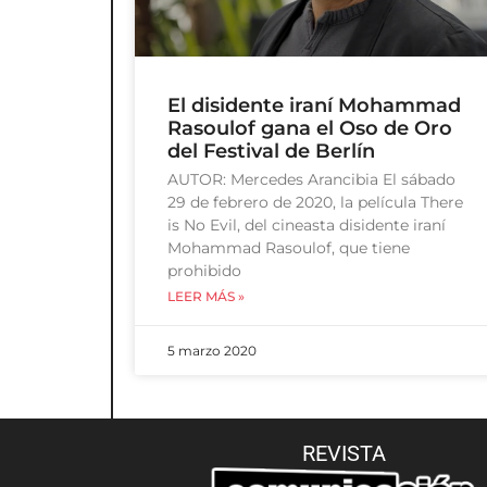
El disidente iraní Mohammad
Rasoulof gana el Oso de Oro
del Festival de Berlín
AUTOR: Mercedes Arancibia El sábado
29 de febrero de 2020, la película There
is No Evil, del cineasta disidente iraní
Mohammad Rasoulof, que tiene
prohibido
LEER MÁS »
5 marzo 2020
REVISTA