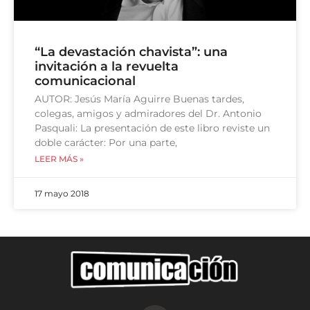
“La devastación chavista”: una
invitación a la revuelta
comunicacional
AUTOR: Jesús María Aguirre Buenas tardes,
colegas, amigos y admiradores del Dr. Antonio
Pasquali: La presentación de este libro reviste un
doble carácter: Por una parte,
LEER MÁS »
17 mayo 2018