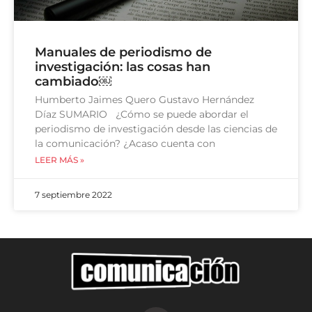
Manuales de periodismo de
investigación: las cosas han
cambiado￼
Humberto Jaimes Quero Gustavo Hernández
Díaz SUMARIO ¿Cómo se puede abordar el
periodismo de investigación desde las ciencias de
la comunicación? ¿Acaso cuenta con
LEER MÁS »
7 septiembre 2022