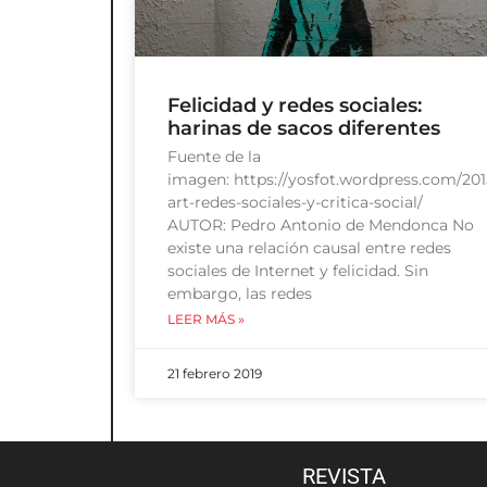
Felicidad y redes sociales:
harinas de sacos diferentes
Fuente de la
imagen: https://yosfot.wordpress.com/2015
art-redes-sociales-y-critica-social/
AUTOR: Pedro Antonio de Mendonca No
existe una relación causal entre redes
sociales de Internet y felicidad. Sin
embargo, las redes
LEER MÁS »
21 febrero 2019
REVISTA