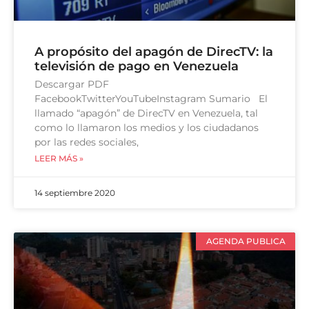
A propósito del apagón de DirecTV: la
televisión de pago en Venezuela
Descargar PDF
FacebookTwitterYouTubeInstagram Sumario El
llamado “apagón” de DirecTV en Venezuela, tal
como lo llamaron los medios y los ciudadanos
por las redes sociales,
LEER MÁS »
14 septiembre 2020
AGENDA PUBLICA