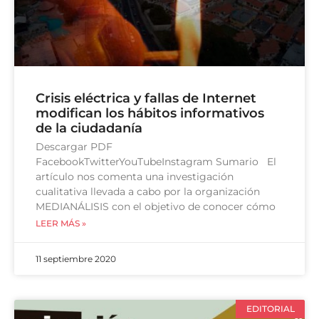
Crisis eléctrica y fallas de Internet
modifican los hábitos informativos
de la ciudadanía
Descargar PDF
FacebookTwitterYouTubeInstagram Sumario El
artículo nos comenta una investigación
cualitativa llevada a cabo por la organización
MEDIANÁLISIS con el objetivo de conocer cómo
LEER MÁS »
11 septiembre 2020
EDITORIAL