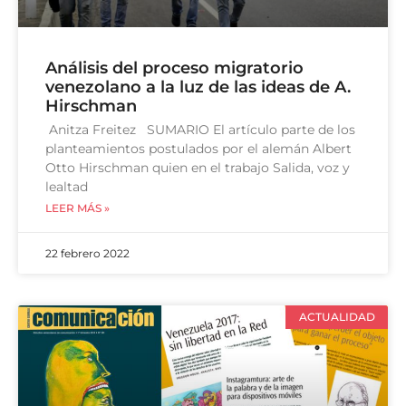
Análisis del proceso migratorio
venezolano a la luz de las ideas de A.
Hirschman
Anitza Freitez SUMARIO El artículo parte de los
planteamientos postulados por el alemán Albert
Otto Hirschman quien en el trabajo Salida, voz y
lealtad
LEER MÁS »
22 febrero 2022
ACTUALIDAD