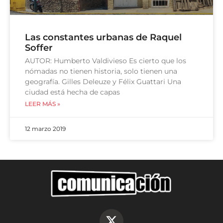
Las constantes urbanas de Raquel
Soffer
AUTOR: Humberto Valdivieso Es cierto que los
nómadas no tienen historia, solo tienen una
geografía. Gilles Deleuze y Félix Guattari Una
ciudad está hecha de capas
LEER MÁS »
12 marzo 2019