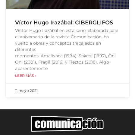
Víctor Hugo Irazábal: CIBERGLIFOS
Víctor Hugo Irazábal en esta serie, elaborada para
el aniversario de la revista Comunicación, ha
vuelto a obras y conceptos trabajados en
diferentes
momentos: Amalivaca (1994), Sakedi (1997), Oni
Oni (2001), Frágil (2016) y Tieztos (2018). Algo
aparentemente
LEER MÁS »
11 mayo 2021