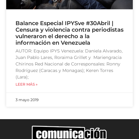
Balance Especial IPYSve #30Abril |
Censura y violencia contra periodistas
vulneraron el derecho a la
información en Venezuela
AUTOR: Equipo IPYS Venezuela: Daniela Alvarado,
Juan Pablo Lares, Roraima Grillet y Mariengracia
Chirinos Red Nacional de Corresponsales: Ronny
Rodríguez (Caracas y Monagas); Keren Torres
(Lara);
LEER MÁS »
3 mayo 2019