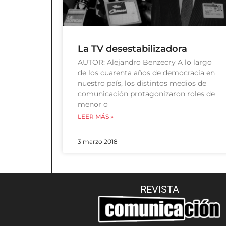
La TV desestabilizadora
AUTOR: Alejandro Benzecry A lo largo
de los cuarenta años de democracia en
nuestro país, los distintos medios de
comunicación protagonizaron roles de
menor o
LEER MÁS »
3 marzo 2018
REVISTA