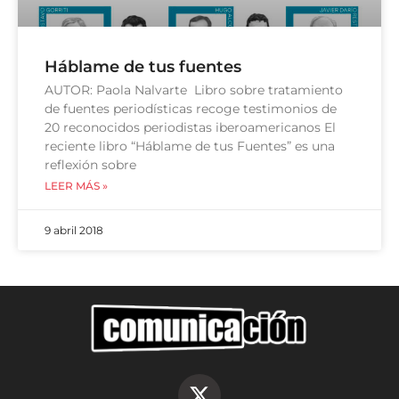
Háblame de tus fuentes
AUTOR: Paola Nalvarte Libro sobre tratamiento
de fuentes periodísticas recoge testimonios de
20 reconocidos periodistas iberoamericanos El
reciente libro “Háblame de tus Fuentes” es una
reflexión sobre
LEER MÁS »
9 abril 2018