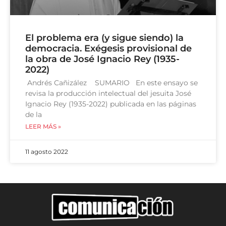
El problema era (y sigue siendo) la
democracia. Exégesis provisional de
la obra de José Ignacio Rey (1935-
2022)
Andrés Cañizález SUMARIO En este ensayo se
revisa la producción intelectual del jesuita José
Ignacio Rey (1935-2022) publicada en las páginas
de la
LEER MÁS »
11 agosto 2022