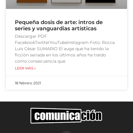
Pequeña dosis de arte: intros de
series y vanguardias artísticas
Descargar PDF
FacebookTwitterYouTubeInstagram Foto: Rocca
Luis César SUMARIO El auge que ha tenido la
ficción seriada en los últimos años ha traído
como consecuencia que
LEER MÁS »
18 febrero 2021