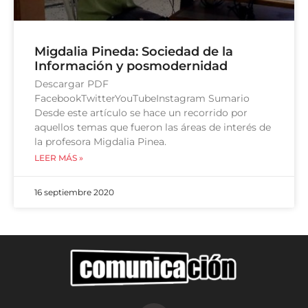
Migdalia Pineda: Sociedad de la
Información y posmodernidad
Descargar PDF
FacebookTwitterYouTubeInstagram Sumario
Desde este artículo se hace un recorrido por
aquellos temas que fueron las áreas de interés de
la profesora Migdalia Pinea.
LEER MÁS »
16 septiembre 2020