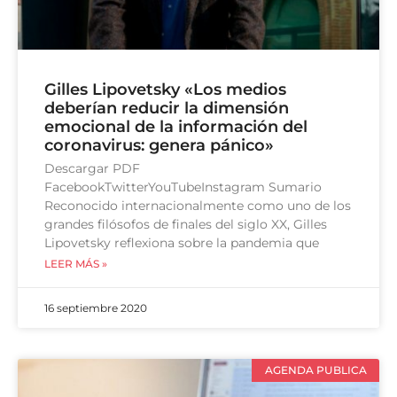
Gilles Lipovetsky «Los medios
deberían reducir la dimensión
emocional de la información del
coronavirus: genera pánico»
Descargar PDF
FacebookTwitterYouTubeInstagram Sumario
Reconocido internacionalmente como uno de los
grandes filósofos de finales del siglo XX, Gilles
Lipovetsky reflexiona sobre la pandemia que
LEER MÁS »
16 septiembre 2020
AGENDA PUBLICA