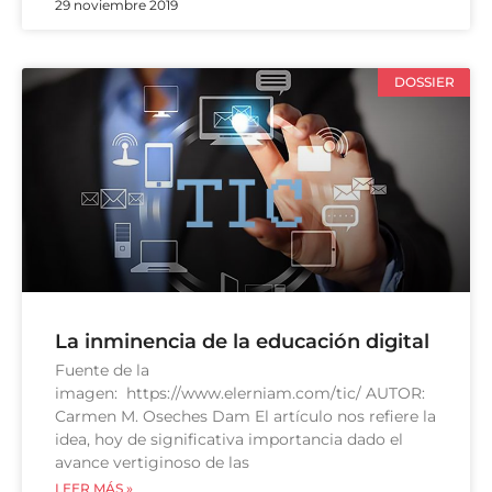
29 noviembre 2019
DOSSIER
La inminencia de la educación digital
Fuente de la
imagen: https://www.elerniam.com/tic/ AUTOR:
Carmen M. Oseches Dam El artículo nos refiere la
idea, hoy de significativa importancia dado el
avance vertiginoso de las
LEER MÁS »