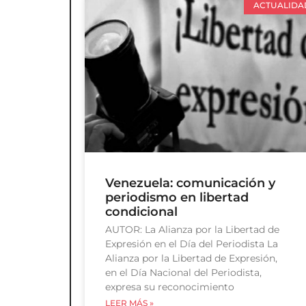
ACTUALIDA
Venezuela: comunicación y
periodismo en libertad
condicional
AUTOR: La Alianza por la Libertad de
Expresión en el Día del Periodista La
Alianza por la Libertad de Expresión,
en el Día Nacional del Periodista,
expresa su reconocimiento
LEER MÁS »