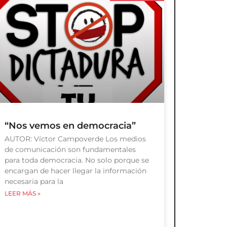
“Nos vemos en democracia”
AUTOR: Víctor Campoverde Los medios
de comunicación son fundamentales
para toda democracia. No solo porque se
encargan de hacer llegar la información
necesaria para la
LEER MÁS »