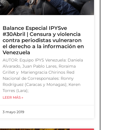
Balance Especial IPYSve
#30Abril | Censura y violencia
contra periodistas vulneraron
el derecho a la información en
Venezuela
AUTOR: Equipo IPYS Venezuela: Daniela
Alvarado, Juan Pablo Lares, Roraima
Grillet y Mariengracia Chirinos Red
Nacional de Corresponsales: Ronny
Rodríguez (Caracas y Monagas); Keren
Torres (Lara);
LEER MÁS »
3 mayo 2019