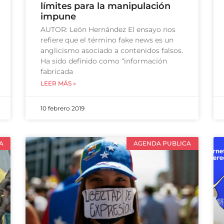
límites para la manipulación
impune
AUTOR: León Hernández El ensayo nos
refiere que el término fake news es un
anglicismo asociado a contenidos falsos.
Ha sido definido como “información
fabricada
LEER MÁS »
10 febrero 2019
A
AGENDA PUBLICA