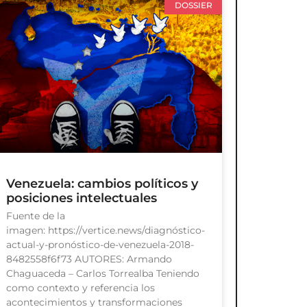
DOSSIER
Venezuela: cambios políticos y
posiciones intelectuales
Fuente de la
imagen: https://vertice.news/diagnóstico-
actual-y-pronóstico-de-venezuela-2018-
8482558f6f73 AUTORES: Armando
Chaguaceda – Carlos Torrealba Teniendo
como contexto y referencia los
acontecimientos y transformaciones