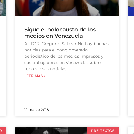
Sigue el holocausto de los
medios en Venezuela
AUTOR: Gregorio Salazar No hay buenas
noticias para el conglomerado
periodístico de los medios impresos y
sus trabajadores en Venezuela, sobre
todo si esas noticias
LEER MÁS »
12 marzo 2018
D
PRE-TEXTOS