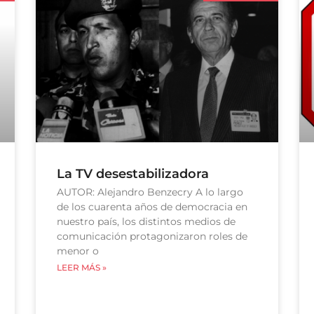
La TV desestabilizadora
AUTOR: Alejandro Benzecry A lo largo
de los cuarenta años de democracia en
nuestro país, los distintos medios de
comunicación protagonizaron roles de
menor o
LEER MÁS »