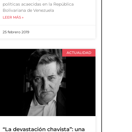
políticas acaecidas en la República
Bolivariana de Venezuela
LEER MÁS »
25 febrero 2019
ACTUALIDAD
“La devastación chavista”: una