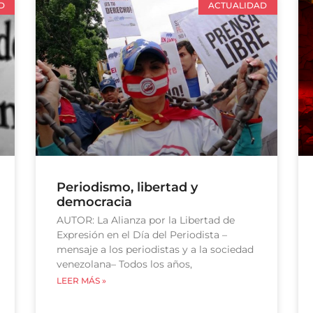
D
ACTUALIDAD
Periodismo, libertad y
democracia
AUTOR: La Alianza por la Libertad de
Expresión en el Día del Periodista –
mensaje a los periodistas y a la sociedad
venezolana– Todos los años,
LEER MÁS »