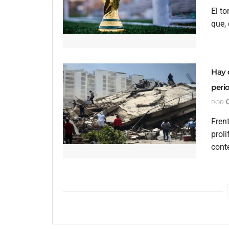
El t
que, 
Hay 
peri
POR
Frent
proli
conte