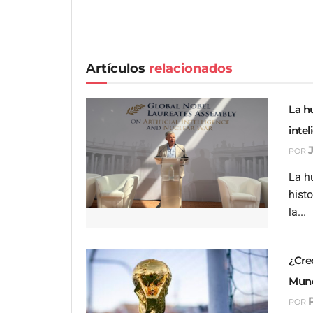
Artículos
relacionados
La h
intel
POR
La h
hist
la...
¿Cre
Mund
POR