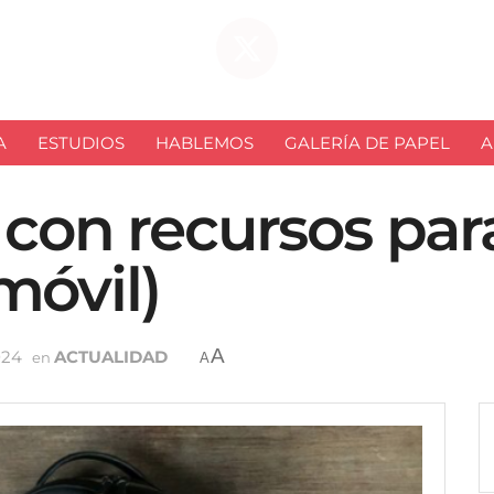
A
ESTUDIOS
HABLEMOS
GALERÍA DE PAPEL
A
 con recursos pa
móvil)
A
024
ACTUALIDAD
en
A