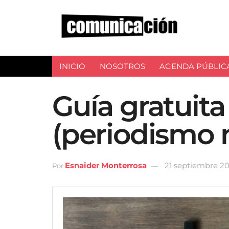
INICIO
NOSOTROS
AGENDA PÚBLIC
Guía gratuita
(periodismo 
Esnaider Monterrosa
21 septiembre 2
Por