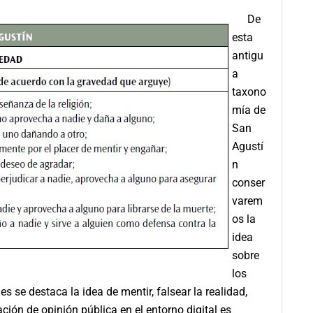
De
esta
antigu
a
taxono
mía de
San
Agustí
n
conser
varem
os la
idea
sobre
los
es se destaca la idea de mentir, falsear la realidad,
ción de opinión pública en el entorno digital es