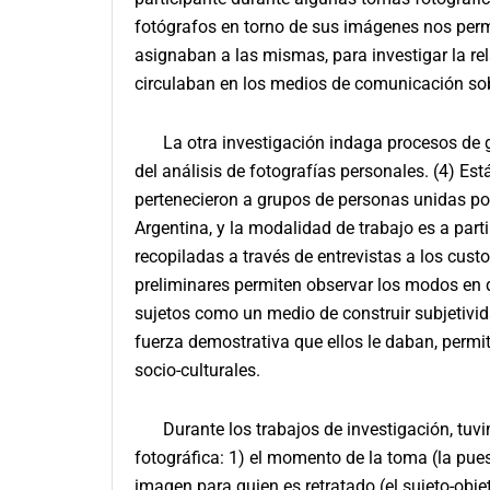
fotógrafos en torno de sus imágenes nos permi
asignaban a las mismas, para investigar la r
circulaban en los medios de comunicación sobre
La otra investigación indaga procesos de g
del análisis de fotografías personales. (4) E
pertenecieron a grupos de personas unidas por
Argentina, y la modalidad de trabajo es a part
recopiladas a través de entrevistas a los cust
preliminares permiten observar los modos en q
sujetos como un medio de construir subjetivida
fuerza demostrativa que ellos le daban, perm
socio-culturales.
Durante los trabajos de investigación, tuvi
fotográfica: 1) el momento de la toma (la pues
imagen para quien es retratado (el sujeto-obje