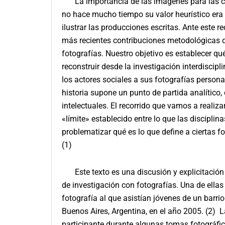
La importancia de las imágenes para las c
no hace mucho tiempo su valor heurístico era 
ilustrar las producciones escritas. Ante este 
más recientes contribuciones metodológicas de 
fotografías. Nuestro objetivo es establecer 
reconstruir desde la investigación interdiscipl
los actores sociales a sus fotografías personal
historia supone un punto de partida analítico,
intelectuales. El recorrido que vamos a realiza
«límite» establecido entre lo que las discipli
problematizar qué es lo que define a ciertas f
(1)
Este texto es una discusión y explicitació
de investigación con fotografías. Una de ellas
fotografía al que asistían jóvenes de un barri
Buenos Aires, Argentina, en el año 2005. (2) La
participante durante algunas tomas fotográfica