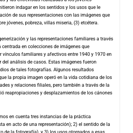
tieron indagar en los sentidos y los usos que le
elación de sus representaciones con las imágenes que
 jóvenes, pobreza, villas miseria, (3) etcétera.
enerización y las representaciones familiares a través
stá centrada en colecciones de imágenes que
 vínculos familiares y afectivos entre 1940 y 1970 en
ir del análisis de casos. Estas imágenes fueron
odios de tales fotografías. Algunos resultados
ue la propia imagen operó en la vida cotidiana de los
des y relaciones filiales, pero también a través de la
itió reapropiaciones y desplazamientos de los cánones
mos en cuenta tres instancias de la práctica
ta en acto de una representación); 2) el sentido de la
to de la fotografía), y 3) los usos otorgados a esas