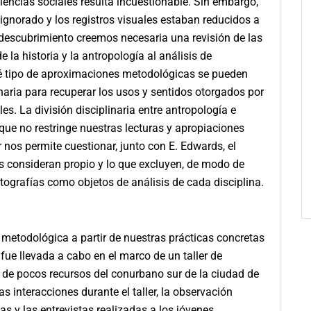
iencias sociales resulta incuestionable. Sin embargo,
ignorado y los registros visuales estaban reducidos a
redescubrimiento creemos necesaria una revisión de las
la historia y la antropología al análisis de
qué tipo de aproximaciones metodológicas se pueden
inaria para recuperar los usos y sentidos otorgados por
es. La división disciplinaria entre antropología e
 que no restringe nuestras lecturas y apropiaciones
r nos permite cuestionar, junto con E. Edwards, el
nas consideran propio y lo que excluyen, de modo de
otografías como objetos de análisis de cada disciplina.
n metodológica a partir de nuestras prácticas concretas
 fue llevada a cabo en el marco de un taller de
o de pocos recursos del conurbano sur de la ciudad de
s interacciones durante el taller, la observación
s y las entrevistas realizadas a los jóvenes