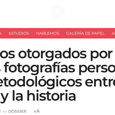
A
ESTUDIOS
HABLEMOS
GALERÍA DE PAPEL
A
os otorgados por 
s fotografías pers
todológicos entre
 la historia
A
1
DOSSIER
en
A