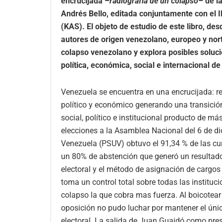
encrucijada –
radiografía de un colapso
– de l
Andrés Bello, editada conjuntamente con el 
(KAS). El objeto de estudio de este libro, des
autores de origen venezolano, europeo y nor
colapso venezolano y explora posibles solucio
política, económica, social e internacional d
Venezuela se encuentra en una encrucijada: r
político y económico generando una transición
social, político e institucional producto de má
elecciones a la Asamblea Nacional del 6 de di
Venezuela (PSUV) obtuvo el 91,34 % de las cur
un 80% de abstención que generó un resultado
electoral y el método de asignación de cargos
toma un control total sobre todas las instituci
colapso la que cobra mas fuerza. Al boicotear 
oposición no pudo luchar por mantener el úni
electoral. La salida de Juan Guaidó como pre