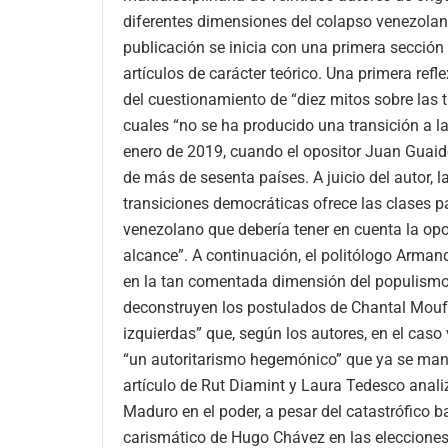
diferentes dimensiones del colapso venezolano 
publicación se inicia con una primera sección 
artículos de carácter teórico. Una primera ref
del cuestionamiento de “diez mitos sobre las t
cuales “no se ha producido una transición a l
enero de 2019, cuando el opositor Juan Guaidó
de más de sesenta países. A juicio del autor, 
transiciones democráticas ofrece las clases par
venezolano que debería tener en cuenta la opo
alcance”. A continuación, el politólogo Arman
en la tan comentada dimensión del populismo y
deconstruyen los postulados de Chantal Mouff
izquierdas” que, según los autores, en el cas
“un autoritarismo hegemónico” que ya se mani
artículo de Rut Diamint y Laura Tedesco anali
Maduro en el poder, a pesar del catastrófico b
carismático de Hugo Chávez en las elecciones 