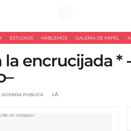
A
ESTUDIOS
HABLEMOS
GALERÍA DE PAPEL
A
la encrucijada * -
o–
A
AGENDA PUBLICA
n
A