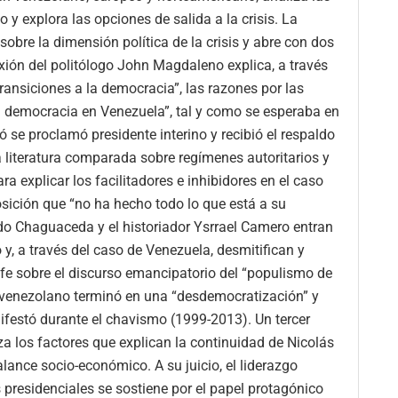
y explora las opciones de salida a la crisis. La
sobre la dimensión política de la crisis y abre con dos
lexión del politólogo John Magdaleno explica, a través
ransiciones a la democracia”, las razones por las
a democracia en Venezuela”, tal y como se esperaba en
 se proclamó presidente interino y recibió el respaldo
la literatura comparada sobre regímenes autoritarios y
a explicar los facilitadores e inhibidores en el caso
sición que “no ha hecho todo lo que está a su
do Chaguaceda y el historiador Ysrrael Camero entran
, a través del caso de Venezuela, desmitifican y
e sobre el discurso emancipatorio del “populismo de
o venezolano terminó en una “desdemocratización” y
festó durante el chavismo (1999-2013). Un tercer
za los factores que explican la continuidad de Nicolás
alance socio-económico. A su juicio, el liderazgo
presidenciales se sostiene por el papel protagónico