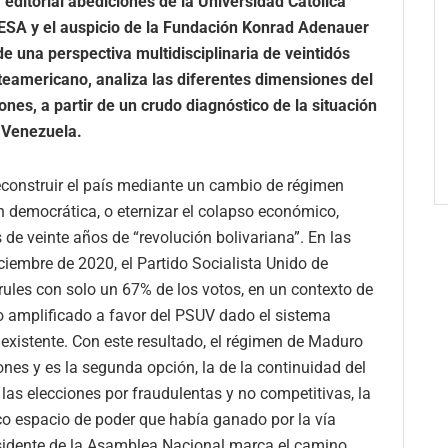
a editorial abediciones de la Universidad Católica
IESA y el auspicio de la Fundación Konrad Adenauer
de una perspectiva multidisciplinaria de veintidós
teamericano, analiza las diferentes dimensiones del
nes, a partir de un crudo diagnóstico de la situación
e Venezuela.
econstruir el país mediante un cambio de régimen
 democrática, o eternizar el colapso económico,
s de veinte años de “revolución bolivariana”. En las
ciembre de 2020, el Partido Socialista Unido de
ules con solo un 67% de los votos, en un contexto de
 amplificado a favor del PSUV dado el sistema
 existente. Con este resultado, el régimen de Maduro
ones y es la segunda opción, la de la continuidad del
las elecciones por fraudulentas y no competitivas, la
co espacio de poder que había ganado por la vía
sidente de la Asamblea Nacional marca el camino