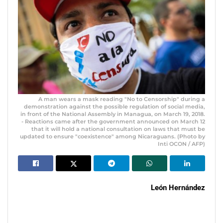
A man wears a mask reading "No to Censorship" during a
demonstration against the possible regulation of social media,
in front of the National Assembly in Managua, on March 19, 2018.
- Reactions came after the government announced on March 12
that it will hold a national consultation on laws that must be
updated to ensure "coexistence" among Nicaraguans. (Photo by
Inti OCON / AFP)
León
Hernández