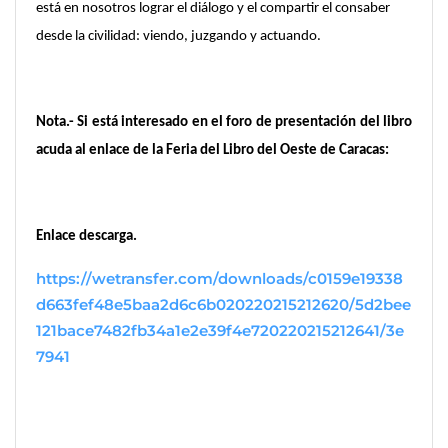
está en nosotros lograr el diálogo y el compartir el consaber
desde la civilidad: viendo, juzgando y actuando.
Nota.- Si está interesado en el foro de presentación del libro
acuda al enlace de la Feria del Libro del Oeste de Caracas:
Enlace descarga.
https://wetransfer.com/downloads/c0159e19338
d663fef48e5baa2d6c6b020220215212620/5d2bee
121bace7482fb34a1e2e39f4e720220215212641/3e
7941