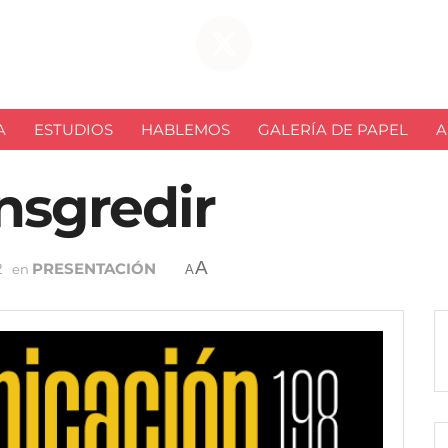
A
ESTUDIOS
HABLEMOS
GALERÍA DE PAPEL
A
ansgredir
A
2
PRESENTACIÓN
en
A