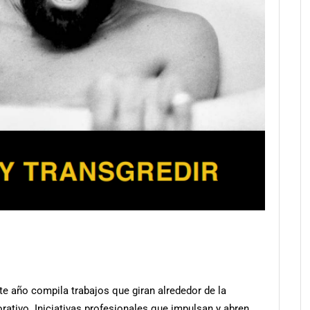
te año compila trabajos que giran alrededor de la
orativo. Iniciativas profesionales que impulsan y abren