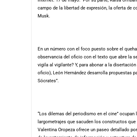
Internet: 17 de mayo.” Por su parte, Raisa Urribar
campo de la libertad de expresión, la oferta de
Musk.
En un número con el foco puesto sobre el quehac
observancia del oficio con el texto que abre la 
vigila al vigilante? Y, para abonar a la disertació
oficio), León Hernández desarrolla propuestas p
Sócrates”.
“Los dilemas del periodismo en el cine” ocupan 
largometrajes que sacuden los constructos que s
Valentina Oropeza ofrece un paseo detallado po