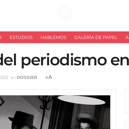
A
ESTUDIOS
HABLEMOS
GALERÍA DE PAPEL
A
el periodismo en 
A
2022
DOSSIER
en
A