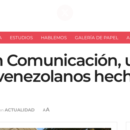
A
ESTUDIOS
HABLEMOS
GALERÍA DE PAPEL
A
n Comunicación, 
enezolanos hech
A
ACTUALIDAD
en
A