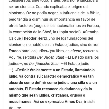
consideraba, ante todo, israelí, pero no renunciaba a
ser un sionista. Cuando explicaba el origen del
sionismo, Oz no podía negar la influencia de la Biblia,
pero tendía a disminuir su importancia en favor de
otros factores (auge de los nacionalismos en Europa,
la conmoción de la Shoá, la utopía social). Afirmaba
Oz que
Theodor Herzl
, uno de los fundadores del
sionismo, no habló de «un Estado judío», sino de «un
Estado para los judíos» (su libro, en efecto, recuerda
Aguirre, se titula
Der Juden Staat
—
El Estado para los
judíos
—
, no
Der jüdische Staat
—El Estado judío
—).
«Definir étnicamente a un Estado, llamándolo
judío, va contra su carácter democrático y es tan
absurdo como definir como judío a una silla o a un
autobús. El Estado reconoce ciudadanos y da lo
mismo que sean judíos, cristianos, drusos o
musulmanes. Así se expresaba Amos Oz»
, insiste
Aguirre.