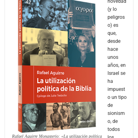
novedad
(y lo
peligros
o) es
que,
desde
hace
unos
años, en
Israel se
ha
impuest
o un tipo
de
sionism
o, de
todos
Rafael Aguirre Monasterio: «La utilización política
los