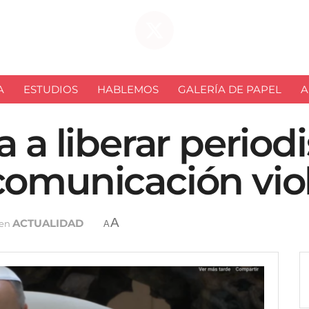
A
ESTUDIOS
HABLEMOS
GALERÍA DE PAPEL
A
 a liberar periodi
comunicación vio
A
ACTUALIDAD
en
A