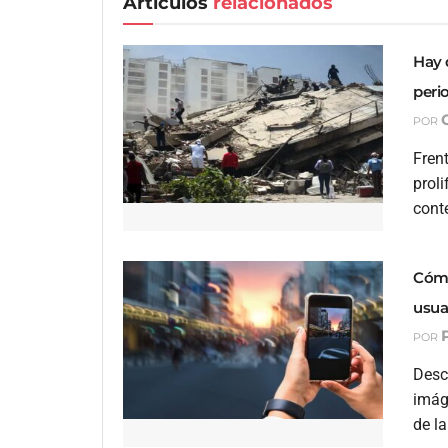
Artículos
relacionados
Hay 
peri
POR
Frent
proli
conte
Cómo
usua
POR
Desc
imág
de la