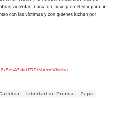
labras violentas marca un inicio prometedor para un
omiso con las víctimas y con quienes luchan por
36x5dsA?si=UZlPtM4msVlsktvi
 Católica
Libertad de Prensa
Papa