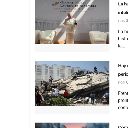
La h
intel
POR
La h
hist
la...
Hay 
peri
POR
Frent
proli
conte
Cómo