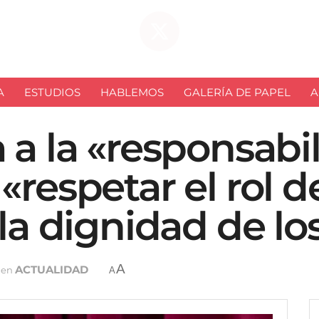
A
ESTUDIOS
HABLEMOS
GALERÍA DE PAPEL
A
 a la «responsabi
«respetar el rol d
 la dignidad de lo
A
ACTUALIDAD
en
A