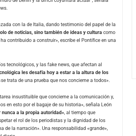
 muro de Berlín y la difícil coyuntura actual”, señala
ews.
zada con la de Italia, dando testimonio del papel de la
olo de noticias, sino también de ideas y cultura
como
ha contribuido a construir», escribe el Pontífice en una
os tecnológicos, y las fake news, que afectan al
cnológica les desafía hoy a estar a la altura de los
«se trata de una prueba que nos concierne a todos».
na tarea insustituible que concierne a la comunicación y,
dos en esto por el bagaje de su historia», señala León
 nunca a la propia autoridad»
, al tiempo que
petar el rol de los periodistas y la dignidad de los
a de la narración». Una responsabilidad «grande»,