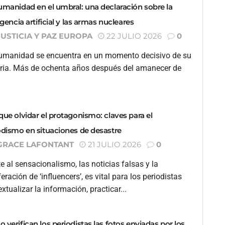
umanidad en el umbral: una declaración sobre la
igencia artificial y las armas nucleares
JUSTICIA Y PAZ EUROPA
22 JULIO 2026
0
umanidad se encuentra en un momento decisivo de su
oria. Más de ochenta años después del amanecer de
que olvidar el protagonismo: claves para el
odismo en situaciones de desastre
GRACE LAFONTANT
21 JULIO 2026
0
e al sensacionalismo, las noticias falsas y la
feración de ‘influencers’, es vital para los periodistas
xtualizar la información, practicar...
 verifican los periodistas las fotos enviadas por los