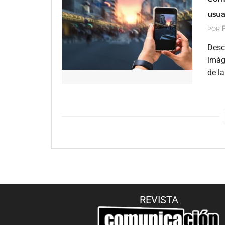
usua
POR
Desc
imág
de la
REVISTA