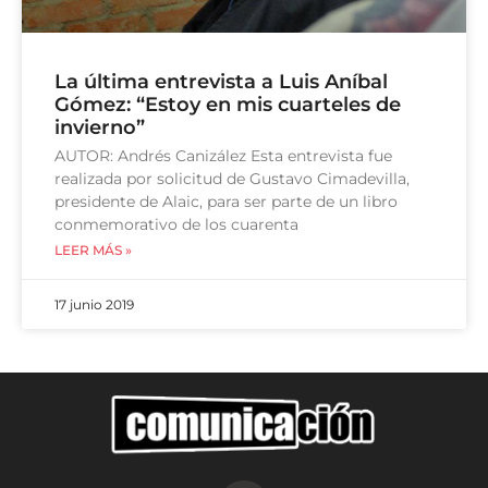
La última entrevista a Luis Aníbal
Gómez: “Estoy en mis cuarteles de
invierno”
AUTOR: Andrés Canizález Esta entrevista fue
realizada por solicitud de Gustavo Cimadevilla,
presidente de Alaic, para ser parte de un libro
conmemorativo de los cuarenta
LEER MÁS »
17 junio 2019