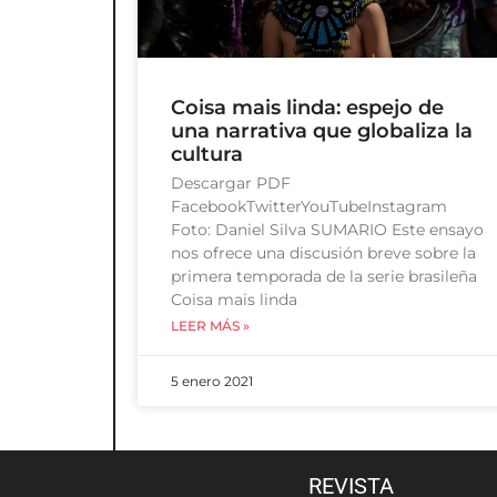
Coisa mais linda: espejo de
una narrativa que globaliza la
cultura
Descargar PDF
FacebookTwitterYouTubeInstagram
Foto: Daniel Silva SUMARIO Este ensayo
nos ofrece una discusión breve sobre la
primera temporada de la serie brasileña
Coisa mais linda
LEER MÁS »
5 enero 2021
REVISTA