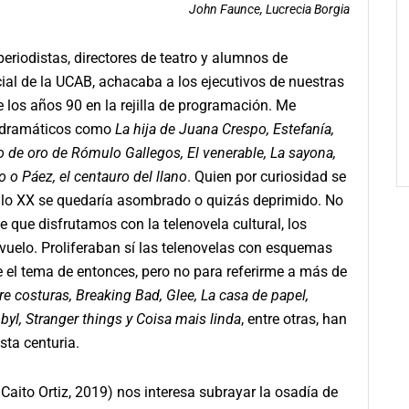
John Faunce, Lucrecia Borgia
riodistas, directores de teatro y alumnos de
al de la UCAB, achacaba a los ejecutivos de nuestras
 los años 90 en la rejilla de programación. Me
s dramáticos como
La hija de Juana Crespo, Estefanía,
lo de oro de Rómulo Gallegos, El venerable, La sayona,
 o Páez, el centauro del llano
. Quien por curiosidad se
 siglo XX se quedaría asombrado o quizás deprimido. No
 que disfrutamos con la telenovela cultural, los
o vuelo. Proliferaban sí las telenovelas con esquemas
 el tema de entonces, pero no para referirme a más de
re costuras, Breaking Bad, Glee, La casa de papel,
byl, Stranger things y Coisa mais linda
, entre otras, han
sta centuria.
 Caito Ortiz, 2019) nos interesa subrayar la osadía de