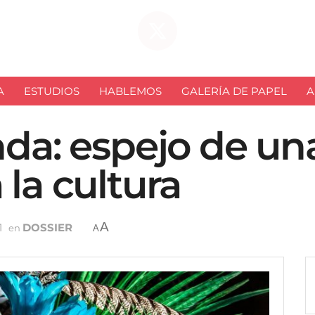
A
ESTUDIOS
HABLEMOS
GALERÍA DE PAPEL
A
nda: espejo de un
 la cultura
A
1
DOSSIER
en
A