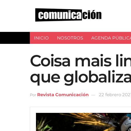
INICIO
NOSOTROS
AGENDA PÚBLIC
Coisa mais li
que globaliza
Revista Comunicación
22 febrero 202
Por