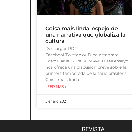
Coisa mais linda: espejo de
una narrativa que globaliza la
cultura
Descargar PDF
FacebookTwitterYouTubeInstagram
Foto: Daniel Silva SUMARIO Este ensayo
nos ofrece una discusión breve sobre la
primera temporada de la serie brasileña
Coisa mais linda
LEER MÁS »
5 enero 2021
REVISTA