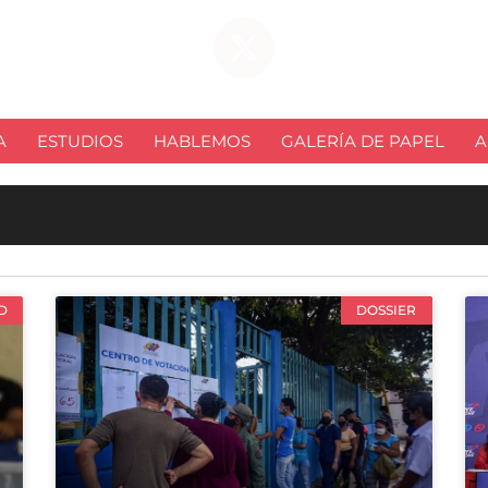
A
ESTUDIOS
HABLEMOS
GALERÍA DE PAPEL
A
D
DOSSIER