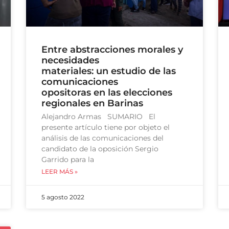
Entre abstracciones morales y
necesidades
materiales: un estudio de las
comunicaciones
opositoras en las elecciones
regionales en Barinas
Alejandro Armas SUMARIO El
presente artículo tiene por objeto el
análisis de las comunicaciones del
candidato de la oposición Sergio
Garrido para la
LEER MÁS »
5 agosto 2022