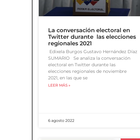
La conversación electoral en
Twitter durante las elecciones
regionales 2021
Edixela Burgos Gustavo Hernández Díaz
SUMARIO Se analiza la conversación
electoral en Twitter durante las
elecciones regionales de noviembre
2021, en las que se
LEER MÁS »
6 agosto 2022